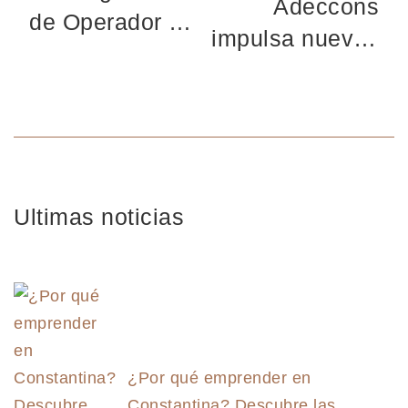
Adeccons
de Operador de
impulsa nuevas
Maquinaria de
oportunidades
Movimientos de
laborales con el
Tierras en
programa T-
Palma del Río
Acompañamos
para personas
desempleadas
Ultimas noticias
¿Por qué emprender en
Constantina? Descubre las