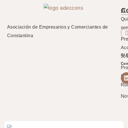
A
C
Qu
Asociación de Empresarios y Comerciantes de
so
Constantina
Pro
Ac
C/ 
Jó
Con
Pr
Mu
Ru
No