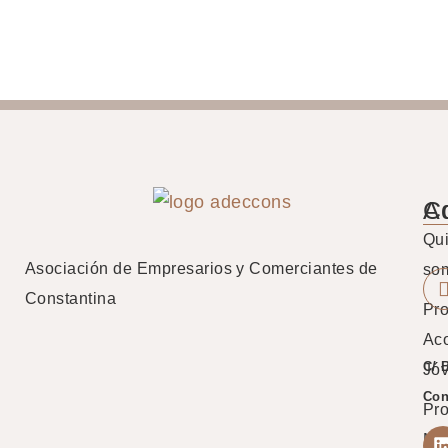
A
C
Qu
Asociación de Empresarios y Comerciantes de
so
Constantina
Pro
Ac
C/ 
Jó
Con
Pr
Mu