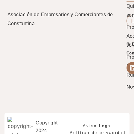
Qu
Asociación de Empresarios y Comerciantes de
so
Constantina
Pro
Ac
C/ 
Jó
Con
Pr
Mu
Ru
No
Copyright
Aviso Legal
2024
Política de privacidad