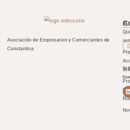
A
C
Qu
Asociación de Empresarios y Comerciantes de
so
Constantina
Pro
Ac
C/ 
Jó
Con
Pr
Mu
Ru
No