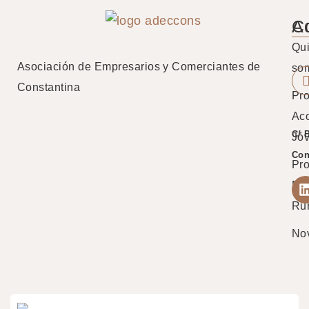
A
C
Qu
Asociación de Empresarios y Comerciantes de
so
Constantina
Pro
Ac
C/ 
Jó
Con
Pr
Mu
Ru
No