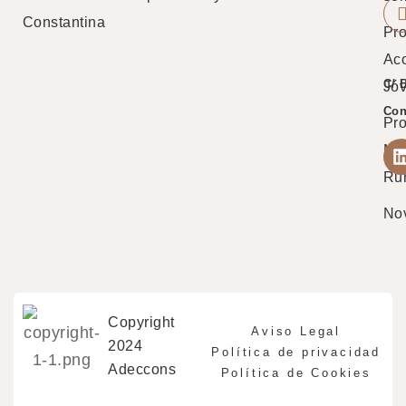
Constantina
Pro
Ac
C/ 
Jó
Con
Pr
Mu
Ru
No
Copyright
Aviso Legal
2024
Política de privacidad
Adeccons
Política de Cookies