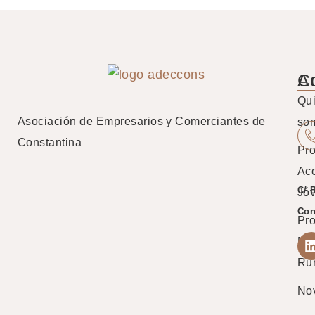
A
C
Qu
Asociación de Empresarios y Comerciantes de
so
Constantina
Pro
Ac
C/ 
Jó
Con
Pr
Mu
Ru
No