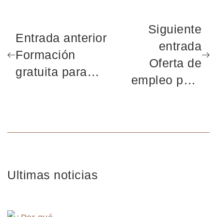
Siguiente
Entrada anterior
entrada
Formación
Oferta de
gratuita para
empleo para
trabajar en uno
Gerocultores/as
de los sectores
en Constantina
con más futuro:
la aerotermia
Ultimas noticias