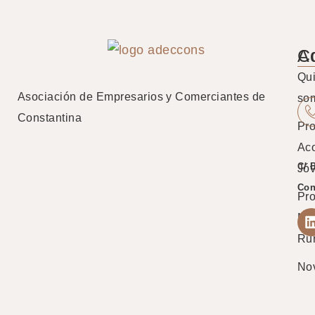
A
C
Qu
Asociación de Empresarios y Comerciantes de
so
Constantina
Pro
Ac
C/ 
Jó
Con
Pr
Mu
Ru
No