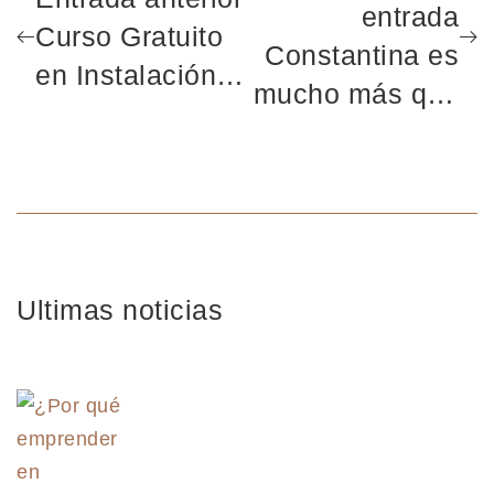
entrada
Curso Gratuito
Constantina es
en Instalación
mucho más que
de Baja Tensión
un pueblo
con
blanco de la
especialidad
Sierra Norte
fotovoltaica
Ultimas noticias